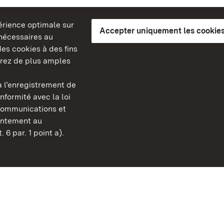
périence optimale sur
Accepter uniquement les cookies
s nécessaires au
es cookies à des fins
erez de plus amples
berg
 l’enregistrement de
Châteaux et jardins publ
nformité avec la loi
Bade-Wurtemberg
communications et
FAQ et réponses
sentement au
Mentions légales
 6 par. 1 point a).
Protection des données
Explications sur l’accessi
BITV-konform (geprüfte S