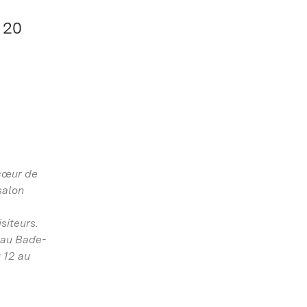
 20
 cœur de
salon
siteurs.
 au Bade-
 12 au