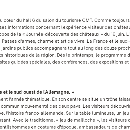
au cœur du hall 6 du salon du tourisme CMT. Comme toujours,
s informations concernant l'expérience visiteur des châtea
ropos de la « Journée-découverte des châteaux » du 16 juin. L
 Passes d'armes, charme et art de vivre. La France et le sud
t jardins publics accompagnera tout au long des douze proc
historiques de la région. Dès le printemps, le programme 
isites guidées spéciales, des conférences, des expositions et
 et le sud-ouest de l'Allemagne. »
nt l'année thématique. En son centre se situe un trône faisa
 commun mouvementé des deux pays. Les visiteurs découvrir
e, l'histoire franco-allemande. Sur la table lumineuse, un jeu
ant. Avec le traditionnel « jeu de mailloche », les visiteurs
 gentilshommes en costume d'époque, ambassadeurs de char