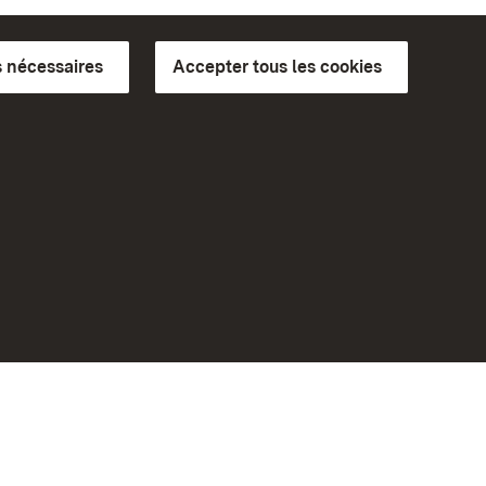
 nécessaires
Accepter tous les cookies
ics du
plus loin
Accueil
Monuments
Rendez-nous visite sur
Facebook
Rendez-nous visite sur
bilité
Instagram
eiten)
Rendez-nous visite sur YouTube
Découvrez nos applications
Google Play Store
App Store for iPhone