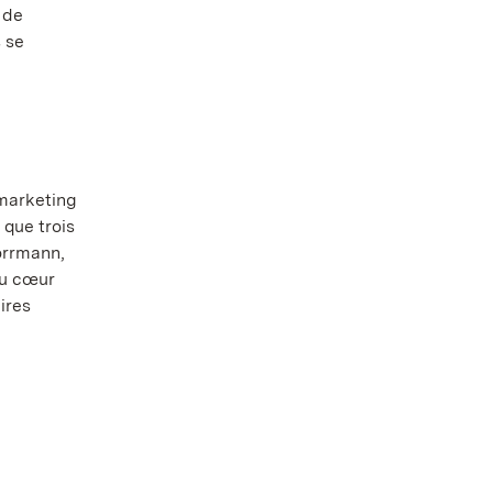
 de
 se
marketing
que trois
Hörrmann,
au cœur
ires