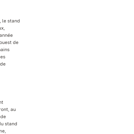
 le stand
ux,
'année
-ouest de
hains
des
 de
nt
ont, au
 de
 du stand
me,