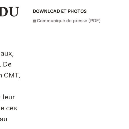
 DU
DOWNLOAD ET PHOTOS
Communiqué de presse (PDF)
eaux,
. De
on CMT,
 leur
me ces
 au