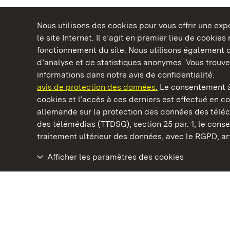
Nous utilisons des cookies pour vous offrir une ex
le site Internet. Il s’agit en premier lieu de cookie
fonctionnement du site. Nous utilisons également d
d’analyse et de statistiques anonymes. Vous trouv
Châteaux et jardins publics du Bade-Wurtem
informations dans notre avis de confidentialité.
avis de protection des données.
Le consentement à
cookies et l’accès à ces derniers est effectué en co
allemande sur la protection des données des télé
des télémédias (TTDSG), section 25 par. 1, le con
Monastère de Schöntal
traitement ultérieur des données, avec le RGPD, art.
Afficher les paramètres des cookies