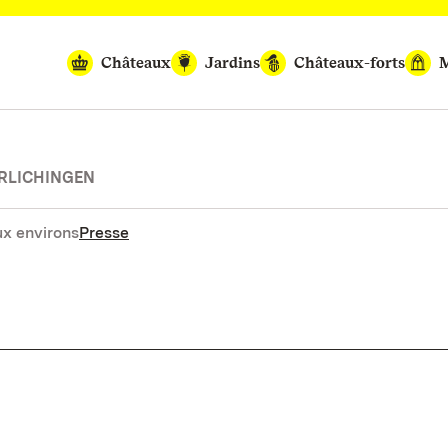
Châteaux
Jardins
Châteaux-forts
M
RLICHINGEN
x environs
Presse