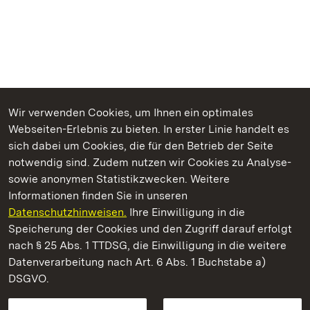
Wir verwenden Cookies, um Ihnen ein optimales
Webseiten-Erlebnis zu bieten. In erster Linie handelt es
Kommen. Staunen. Genießen.
sich dabei um Cookies, die für den Betrieb der Seite
notwendig sind. Zudem nutzen wir Cookies zu Analyse-
sowie anonymen Statistikzwecken. Weitere
Informationen finden Sie in unseren
Datenschutzhinweisen.
Ihre Einwilligung in die
Kloster Schöntal
Speicherung der Cookies und den Zugriff darauf erfolgt
nach § 25 Abs. 1 TTDSG, die Einwilligung in die weitere
Staatliche Schlösser und Gärten Baden-Württemberg
Datenverarbeitung nach Art. 6 Abs. 1 Buchstabe a)
DSGVO.
Kontakt
FAQ
Impressum
Datenschutz
Gebärdensprache
Leichte Sprache