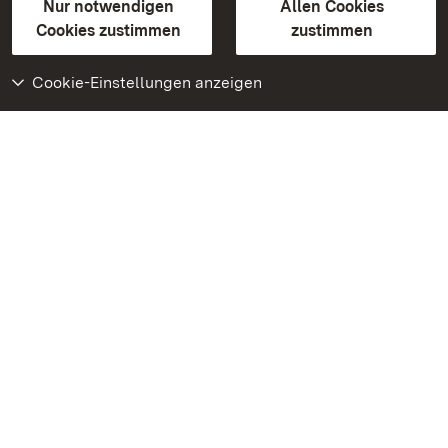
Erklärung zur Barrierefreiheit
Nur notwendigen
Allen Cookies
BITV-konform (geprüfte Seiten)
Cookies zustimmen
zustimmen
Cookie-Einstellungen anzeigen
Weiteres
Portal
Monumente
Besuchen Sie uns auf
Facebook
Besuchen Sie uns auf
Instagram
Besuchen Sie uns auf
Youtube
Lernen Sie unsere Apps
kennen
Google Play Store
App Store für iPhone