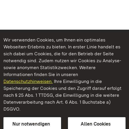
Wir verwenden Cookies, um Ihnen ein optimales
Webseiten-Erlebnis zu bieten. In erster Linie handelt es
Kommen. Staunen. Genießen.
sich dabei um Cookies, die für den Betrieb der Seite
notwendig sind. Zudem nutzen wir Cookies zu Analyse-
sowie anonymen Statistikzwecken. Weitere
Informationen finden Sie in unseren
Datenschutzhinweisen.
Ihre Einwilligung in die
Kloster Schöntal
Speicherung der Cookies und den Zugriff darauf erfolgt
nach § 25 Abs. 1 TTDSG, die Einwilligung in die weitere
Staatliche Schlösser und Gärten Baden-Württemberg
Datenverarbeitung nach Art. 6 Abs. 1 Buchstabe a)
DSGVO.
Kontakt
FAQ
Impressum
Datenschutz
Gebärdensprache
Leichte Sprache
Erklärung zur Barrierefreiheit
Nur notwendigen
Allen Cookies