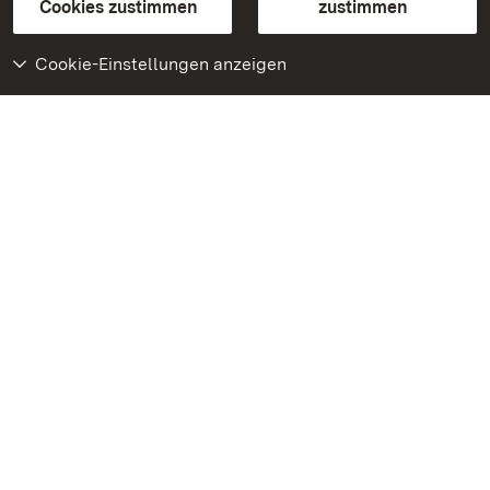
BITV-konform (geprüfte Seiten)
Cookies zustimmen
zustimmen
Cookie-Einstellungen anzeigen
Weiteres
Portal
Monumente
Besuchen Sie uns auf
Facebook
Besuchen Sie uns auf
Instagram
Besuchen Sie uns auf
Youtube
Lernen Sie unsere Apps
kennen
Google Play Store
App Store für iPhone