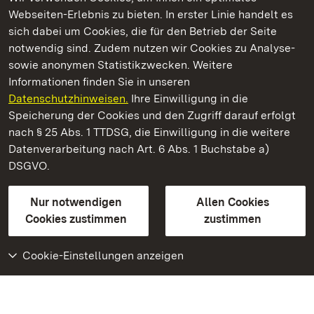
Webseiten-Erlebnis zu bieten. In erster Linie handelt es
Kommen. Staunen. Genießen.
sich dabei um Cookies, die für den Betrieb der Seite
notwendig sind. Zudem nutzen wir Cookies zu Analyse-
sowie anonymen Statistikzwecken. Weitere
Informationen finden Sie in unseren
Datenschutzhinweisen.
Ihre Einwilligung in die
Kloster Schöntal
Speicherung der Cookies und den Zugriff darauf erfolgt
nach § 25 Abs. 1 TTDSG, die Einwilligung in die weitere
Staatliche Schlösser und Gärten Baden-Württemberg
Datenverarbeitung nach Art. 6 Abs. 1 Buchstabe a)
DSGVO.
Kontakt
FAQ
Impressum
Datenschutz
Gebärdensprache
Leichte Sprache
Erklärung zur Barrierefreiheit
Nur notwendigen
Allen Cookies
BITV-konform (geprüfte Seiten)
Cookies zustimmen
zustimmen
Cookie-Einstellungen anzeigen
Weiteres
Portal
Monumente
Besuchen Sie uns auf