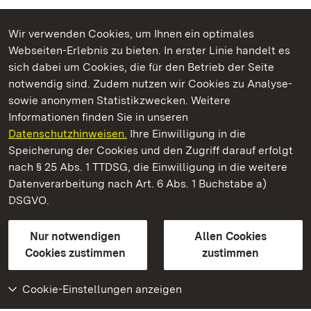
Wir verwenden Cookies, um Ihnen ein optimales
Webseiten-Erlebnis zu bieten. In erster Linie handelt es
Kommen. Staunen. Genießen.
sich dabei um Cookies, die für den Betrieb der Seite
notwendig sind. Zudem nutzen wir Cookies zu Analyse-
sowie anonymen Statistikzwecken. Weitere
Informationen finden Sie in unseren
Datenschutzhinweisen.
Ihre Einwilligung in die
Kloster Schöntal
Speicherung der Cookies und den Zugriff darauf erfolgt
nach § 25 Abs. 1 TTDSG, die Einwilligung in die weitere
Staatliche Schlösser und Gärten Baden-Württemberg
Datenverarbeitung nach Art. 6 Abs. 1 Buchstabe a)
DSGVO.
Kontakt
FAQ
Impressum
Datenschutz
Gebärdensprache
Leichte Sprache
Erklärung zur Barrierefreiheit
Nur notwendigen
Allen Cookies
BITV-konform (geprüfte Seiten)
Cookies zustimmen
zustimmen
Cookie-Einstellungen anzeigen
Weiteres