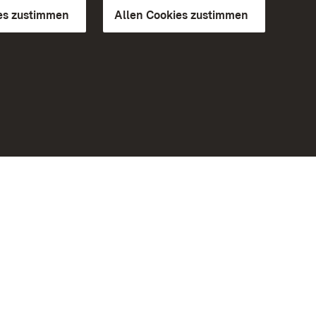
es zustimmen
Allen Cookies zustimmen
d Gärten
Weiteres
Portal
Monumente
Besuchen Sie uns auf Facebook
Besuchen Sie uns auf Instagram
Besuchen Sie uns auf Youtube
Lernen Sie unsere Apps kennen
iheit
Google Play Store
eiten)
App Store für iPhone