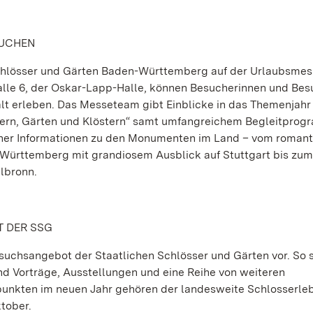
AUCHEN
n Schlösser und Gärten Baden-Württemberg auf der Urlaubsm
Halle 6, der Oskar-Lapp-Halle, können Besucherinnen und Bes
alt erleben. Das Messeteam gibt Einblicke in das Themenjahr
sern, Gärten und Klöstern“ samt umfangreichem Begleitprog
her Informationen zu den Monumenten im Land – vom romant
 Württemberg mit grandiosem Ausblick auf Stuttgart bis zum
lbronn.
 DER SSG
suchsangebot der Staatlichen Schlösser und Gärten vor. So 
nd Vorträge, Ausstellungen und eine Reihe von weiteren
unkten im neuen Jahr gehören der landesweite Schlosserle
ktober.