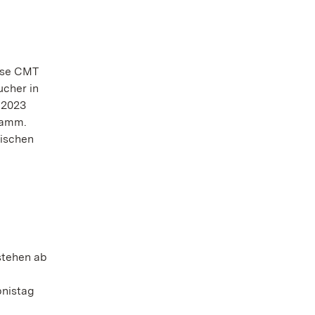
esse CMT
ucher in
 2023
ramm.
ischen
stehen ab
bnistag