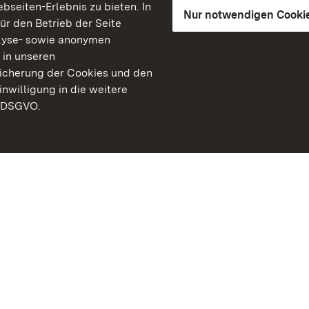
seiten-Erlebnis zu bieten. In
Nur notwendigen Cooki
für den Betrieb der Seite
lyse- sowie anonymen
 in unseren
peicherung der Cookies und den
inwilligung in die weitere
) DSGVO.
Staatliche Schlösser un
Baden-Württemberg
Kontakt
FAQ
Impressum
Datenschutz
Gebärdensprache
Leichte Sprache
Erklärung zur Barrierefre
BITV-konform (geprüfte S