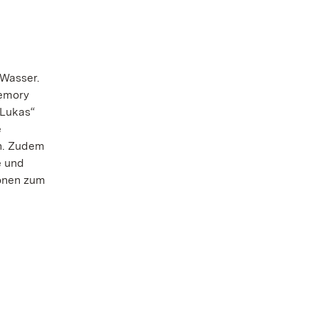
 Wasser.
Memory
 Lukas“
e
en. Zudem
e und
ionen zum