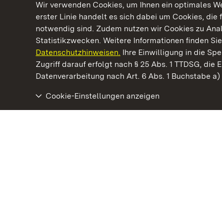
Wir verwenden Cookies, um Ihnen ein optimales Web
erster Linie handelt es sich dabei um Cookies, die 
notwendig sind. Zudem nutzen wir Cookies zu Ana
Statistikzwecken. Weitere Informationen finden Sie
Datenschutzhinweisen.
Ihre Einwilligung in die S
Kommen. Staunen. Genießen.
Zugriff darauf erfolgt nach § 25 Abs. 1 TTDSG, die E
Datenverarbeitung nach Art. 6 Abs. 1 Buchstabe a
Cookie-Einstellungen anzeigen
Kloster Schöntal