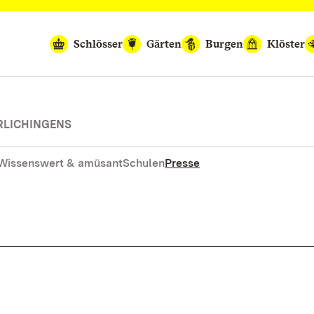
Schlösser
Gärten
Burgen
Klöster
RLICHINGENS
Wissenswert & amüsant
Schulen
Presse