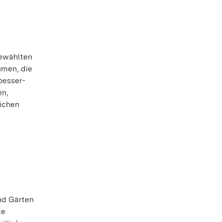
gewählten
umen, die
oesser-
en,
lichen
nd Gärten
te