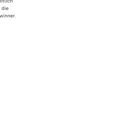
itlich
 die
winner.