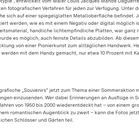
typie“, entwickelt vom Maler Louis Jacques Mandé Daguerre
rsten fotografischen Verfahren für jeden zur Verfügung. Unter d
he sich auf einer spiegelglatten Metalloberfläche befindet. 
iert werden, wie es mit einem Negativ oder digital möglich is
eitsmaterial, handliche lichtempfindliche Platten, war ganz 
urde es möglich, auch feinste Details abzubilden. Ab dies
cklung von einer Pionierkunst zum alltäglichen Handwerk. H
alle werden mit dem Handy gemacht, nur etwa 10 Prozent mit K
grafische „Souvenirs“ jetzt zum Thema einer Sommeraktion m
ungen einzusenden. Wer dabei Erinnerungen an Ausflüge in S
ahren von 1950 bis 2000 wiederentdeckt hat – von einem gr
einem romantischen Augenblick zu zweit – kann die Fotos jetz
ichen Schlösser und Gärten teil.