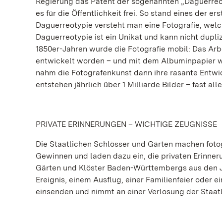
Regierung das Patent der sogenannten „Daguerreo
es für die Öffentlichkeit frei. So stand eines der e
Daguerreotypie versteht man eine Fotografie, welc
Daguerreotypie ist ein Unikat und kann nicht dupliz
1850er-Jahren wurde die Fotografie mobil: Das Arb
entwickelt worden – und mit dem Albuminpapier w
nahm die Fotografenkunst dann ihre rasante Entwi
entstehen jährlich über 1 Milliarde Bilder – fast 
PRIVATE ERINNERUNGEN – WICHTIGE ZEUGNISSE
Die Staatlichen Schlösser und Gärten machen foto
Gewinnen und laden dazu ein, die privaten Erinner
Gärten und Klöster Baden-Württembergs aus den J
Ereignis, einem Ausflug, einer Familienfeier oder 
einsenden und nimmt an einer Verlosung der Staatl