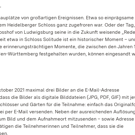
L
uplätze von großartigen Ereignissen. Etwa so einprägsame
dem Heidelberger Schloss ganz zugefroren war. Oder der Tag,
osshof von Ludwigsburg seine in die Zukunft weisende „Rede
it etwa in Schloss Solitude ist ein historischer Moment – u
lle erinnerungsträchtigen Momente, die zwischen den Jahren 
Baden-Württemberg festgehalten wurden, können eingesandt 
tober 2021 maximal drei Bilder an die E-Mail-Adresse
ss die Bilder als digitale Bilddateien (JPG, PDF, GIF) mit je
chlösser und Gärten für die Teilnahme: einfach das Originalf
ei per E-Mail versenden. Neben der ausreichenden Auflösun
 zum Bild und dem Aufnahmeort mitzusenden – sowie Adresse
tigen die Teilnehmerinnen und Teilnehmer, dass sie die
ben.