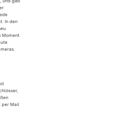
, und gab
er
Jede
t. In den
neu
em Moment
eute
ameras.
it
chlösser,
oßen
t per Mail