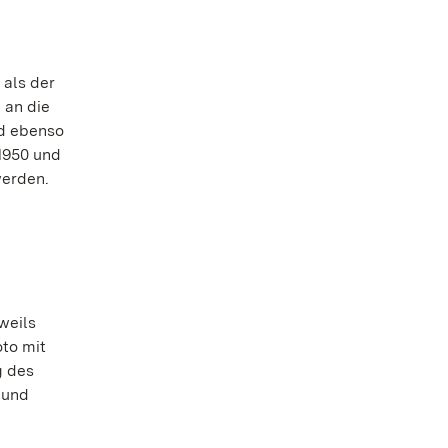
 als der
 an die
nd ebenso
1950 und
werden.
weils
oto mit
g des
 und