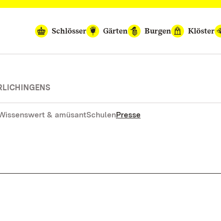
Schlösser
Gärten
Burgen
Klöster
RLICHINGENS
Wissenswert & amüsant
Schulen
Presse