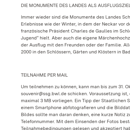
DIE MONUMENTE DES LANDES ALS AUSFLUGSZIE
Immer wieder sind die Monumente des Landes Scha
Erlebnisse wie der Winter, in dem der Neckar vor 
französische Präsident Charles de Gaulles im Schl
Jugend“ hielt. Aber auch die eigene Märchenhochze
der Ausflug mit den Freunden oder der Familie. A
2000 in den Schlössern, Gärten und Klöstern in 
TEILNAHME PER MAIL
Um teilnehmen zu können, kann man bis zum 31. Ok
souvenir@ssg.bwl.de schicken. Voraussetzung ist, da
maximal 3 MB vorliegen. Ein Tipp der Staatlichen S
einem Smartphone abfotografieren und die Bilddat
Bildes sollte man daran denken, eine kurze Notiz
Telefonnummer. Mit dem Einsenden der Fotos bestä
Teilnahmebedingungen gelesen und akzeptiert ha