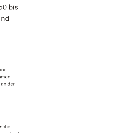
50 bis
ind
ine
ahmen
 an der
ische