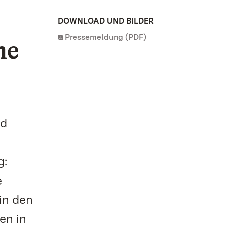
DOWNLOAD UND BILDER
Pressemeldung (PDF)
me
nd
g:
e
in den
en in