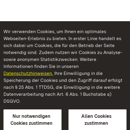
Wir verwenden Cookies, um Ihnen ein optimales
Webseiten-Erlebnis zu bieten. In erster Linie handelt es
Kommen. Staunen. Genießen.
sich dabei um Cookies, die für den Betrieb der Seite
notwendig sind. Zudem nutzen wir Cookies zu Analyse-
sowie anonymen Statistikzwecken. Weitere
Informationen finden Sie in unseren
Datenschutzhinweisen.
Ihre Einwilligung in die
Kloster Schöntal
Speicherung der Cookies und den Zugriff darauf erfolgt
nach § 25 Abs. 1 TTDSG, die Einwilligung in die weitere
Staatliche Schlösser und Gärten Baden-Württemberg
Datenverarbeitung nach Art. 6 Abs. 1 Buchstabe a)
DSGVO.
Kontakt
FAQ
Impressum
Datenschutz
Gebärdensprache
Leichte Sprache
Erklärung zur Barrierefreiheit
Nur notwendigen
Allen Cookies
BITV-konform (geprüfte Seiten)
Cookies zustimmen
zustimmen